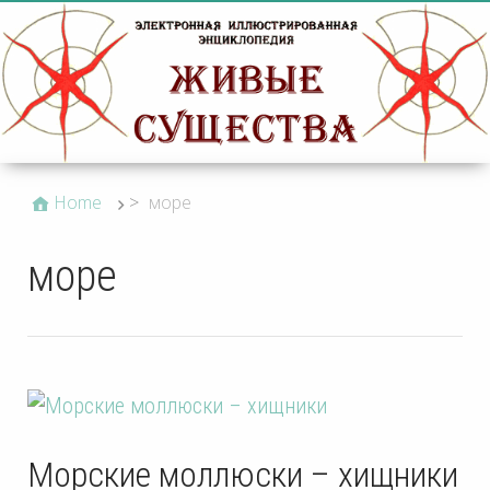
Home
>
море
море
Морские моллюски – хищники