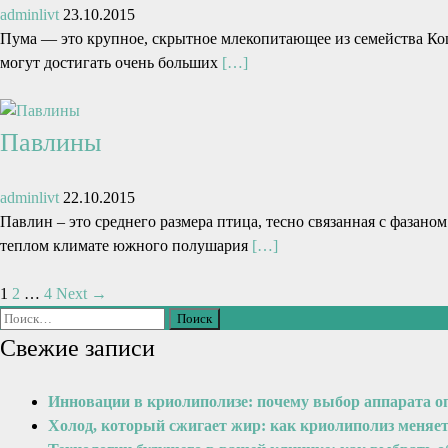
adminlivt
23.10.2015
Пума — это крупное, скрытное млекопитающее из семейства К
могут достигать очень больших
[…]
Павлины
adminlivt
22.10.2015
Павлин – это среднего размера птица, тесно связанная с фазан
теплом климате южного полушария
[…]
1
2
…
4
Next →
Свежие записи
Инновации в криолиполизе: почему выбор аппарата о
Холод, который сжигает жир: как криолиполиз меняе