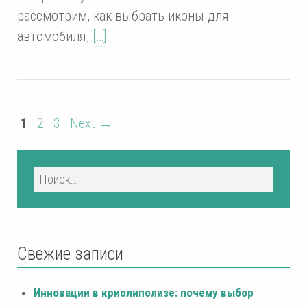
рассмотрим, как выбрать иконы для
автомобиля,
[…]
1
2
3
Next →
Свежие записи
Инновации в криолиполизе: почему выбор