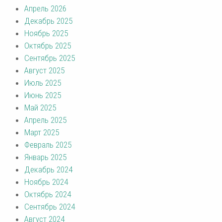
Апрель 2026
Декабрь 2025
Ноябрь 2025
Октябрь 2025
Сентябрь 2025
Август 2025
Июль 2025
Июнь 2025
Май 2025
Апрель 2025
Март 2025
Февраль 2025
Январь 2025
Декабрь 2024
Ноябрь 2024
Октябрь 2024
Сентябрь 2024
Август 2024