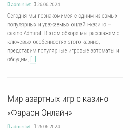
adminlivt
26.06.2024
Сегодня мы познакомимся с одним из самых
популярных и уважаемых онлайн-казино —
casino Admiral. В этом обзоре мы расскажем о
ключевых особенностях этого казино,
представим популярные игровые автоматы и
обсудим,
[…]
Мир азартных игр с казино
«Фараон Онлайн»
adminlivt
26.06.2024