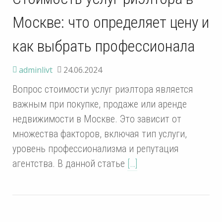
Москве: что определяет цену и
как выбрать профессионала
adminlivt
24.06.2024
Вопрос стоимости услуг риэлтора является
важным при покупке, продаже или аренде
недвижимости в Москве. Это зависит от
множества факторов, включая тип услуги,
уровень профессионализма и репутация
агентства. В данной статье
[…]