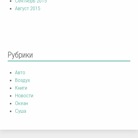
Сентябрь 2015
Август 2015
Рубрики
Авто
Воздух
Книги
Новости
Океан
Суша