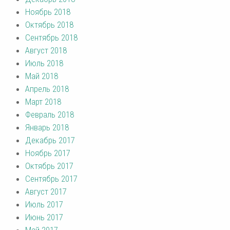
Ноябрь 2018
Октябрь 2018
Сентябрь 2018
Август 2018
Июль 2018
Май 2018
Апрель 2018
Март 2018
Февраль 2018
Январь 2018
Декабрь 2017
Ноябрь 2017
Октябрь 2017
Сентябрь 2017
Август 2017
Июль 2017
Июнь 2017
Май 2017