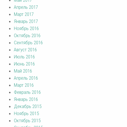
Апрель 2017
Март 2017
Январь 2017
Ноябрь 2016
Октябрь 2016
Сентябрь 2016
Август 2016
Июль 2016
Июнь 2016
Май 2016
Апрель 2016
Март 2016
Февраль 2016
Январь 2016
Декабрь 2015
Ноябрь 2015
Октябрь 2015