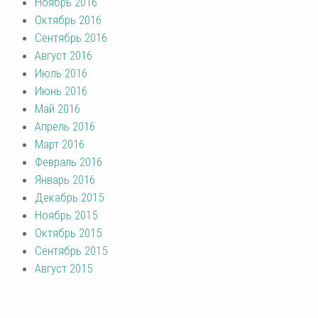
Ноябрь 2016
Октябрь 2016
Сентябрь 2016
Август 2016
Июль 2016
Июнь 2016
Май 2016
Апрель 2016
Март 2016
Февраль 2016
Январь 2016
Декабрь 2015
Ноябрь 2015
Октябрь 2015
Сентябрь 2015
Август 2015