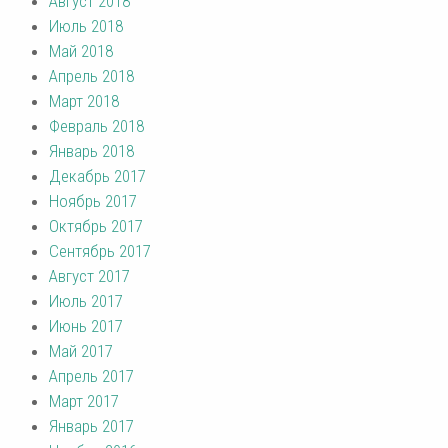
Август 2018
Июль 2018
Май 2018
Апрель 2018
Март 2018
Февраль 2018
Январь 2018
Декабрь 2017
Ноябрь 2017
Октябрь 2017
Сентябрь 2017
Август 2017
Июль 2017
Июнь 2017
Май 2017
Апрель 2017
Март 2017
Январь 2017