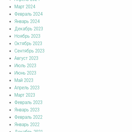
Март 2024
Февраль 2024
Январь 2024
Декабрь 2023
Ноябрь 2023
Октябрь 2023
Сентябрь 2023
Август 2023
Июль 2023
Июнь 2023
Май 2023
Апрель 2023
Март 2023
Февраль 2023
Январь 2023
Февраль 2022
Январь 2022
Декабрь 2021