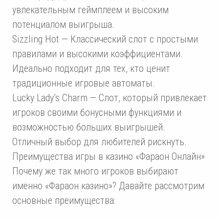
увлекательным геймплеем и высоким
потенциалом выигрыша.
Sizzling Hot — Классический слот с простыми
правилами и высокими коэффициентами.
Идеально подходит для тех, кто ценит
традиционные игровые автоматы.
Lucky Lady’s Charm — Слот, который привлекает
игроков своими бонусными функциями и
возможностью больших выигрышей.
Отличный выбор для любителей рискнуть.
Преимущества игры в казино «Фараон Онлайн»
Почему же так много игроков выбирают
именно «Фараон казино»? Давайте рассмотрим
основные преимущества: