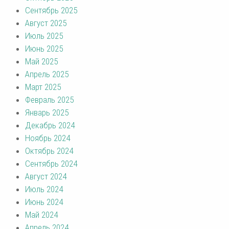
Сентябрь 2025
Август 2025
Июль 2025
Июнь 2025
Май 2025
Апрель 2025
Март 2025
Февраль 2025
Январь 2025
Декабрь 2024
Ноябрь 2024
Октябрь 2024
Сентябрь 2024
Август 2024
Июль 2024
Июнь 2024
Май 2024
Апрель 2024