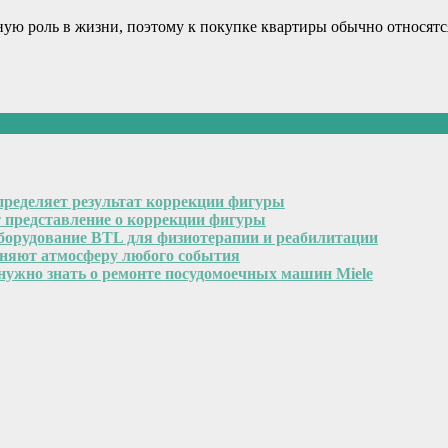
ную роль в жизни, поэтому к покупке квартиры обычно относятс
пределяет результат коррекции фигуры
т представление о коррекции фигуры
оборудование BTL для физиотерапии и реабилитации
еняют атмосферу любого события
 нужно знать о ремонте посудомоечных машин Miele