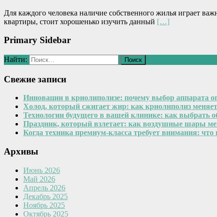
Для каждого человека наличие собственного жилья играет важ
квартиры, стоит хорошенько изучить данный
[…]
Primary Sidebar
Найти:
Свежие записи
Инновации в криолиполизе: почему выбор аппарата о
Холод, который сжигает жир: как криолиполиз меняе
Технологии будущего в вашей клинике: как выбрать 
Праздник, который взлетает: как воздушные шары м
Когда техника премиум-класса требует внимания: что
Архивы
Июнь 2026
Май 2026
Апрель 2026
Декабрь 2025
Ноябрь 2025
Октябрь 2025