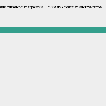
личия финансовых гарантий. Одним из ключевых инструментов,