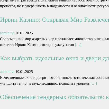
Азартные игры всегда привлекали внимание любителей острых 
процесса, но и уверенность в надежности и безопасности ресурс
Ирвин Казино: Открывая Мир Развлече
adminlivt
20.01.2025
Современный мир азартных игр предлагает множество онлайн-пл
является Ирвин Казино, которое уже успело
[…]
Как выбрать идеальные окна и двери д
adminlivt
19.01.2025
Качественные окна и двери – это не только эстетическая соста
улучшить тепло- и звукоизоляцию, повысить уровень
[…]
Обеспечение тендерных обязательств: 