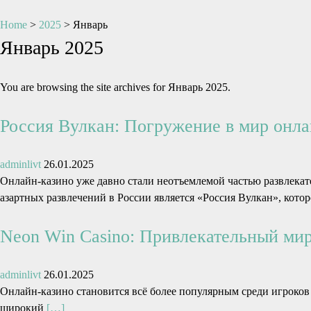
Home
>
2025
>
Январь
Январь 2025
You are browsing the site archives for Январь 2025.
Россия Вулкан: Погружение в мир онла
adminlivt
26.01.2025
Онлайн-казино уже давно стали неотъемлемой частью развлека
азартных развлечений в России является «Россия Вулкан», кото
Neon Win Casino: Привлекательный ми
adminlivt
26.01.2025
Онлайн-казино становится всё более популярным среди игроков п
широкий
[…]