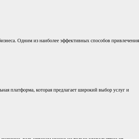
 бизнеса. Одним из наиболее эффективных способов привлечения
ьная платформа, которая предлагает широкий выбор услуг и