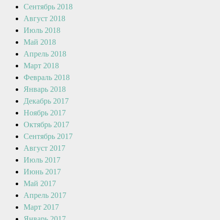
Сентябрь 2018
Август 2018
Июль 2018
Май 2018
Апрель 2018
Март 2018
Февраль 2018
Январь 2018
Декабрь 2017
Ноябрь 2017
Октябрь 2017
Сентябрь 2017
Август 2017
Июль 2017
Июнь 2017
Май 2017
Апрель 2017
Март 2017
Январь 2017