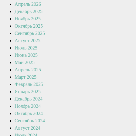
Апрель 2026
Декабрь 2025
Ноябрь 2025
Октябрь 2025
Сентябрь 2025
Август 2025
Июль 2025
Июнь 2025
Май 2025
Апрель 2025
Март 2025
Февраль 2025
Январь 2025
Декабрь 2024
Ноябрь 2024
Октябрь 2024
Сентябрь 2024
Август 2024
Июль 2024