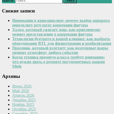
Найти:
Свежие записи
Инновации в криолиполизе: почему выбор аппарата
определяет результат коррекции фигуры
Холод, который сжигает жир: как криолиполиз
меняет представление о коррекции фигуры
Технологии будущего в вашей клинике: как выбрать
оборудование BTL для физиотерапии и реабилитации
Праздник, который взлетает: как воздушные шары
меняют атмосферу любого события
Когда техника премиум-класса требует внимания:
что нужно знать о ремонте посудомоечных машин
Miele
Архивы
Июнь 2026
Май 2026
Апрель 2026
Декабрь 2025
Ноябрь 2025
Октябрь 2025
Сентябрь 2025