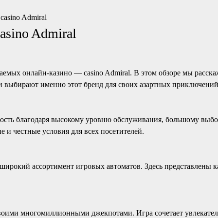
asino Admiral
asino Admiral
емых онлайн-казино — casino Admiral. В этом обзоре мы расска
и выбирают именно этот бренд для своих азартных приключений
рность благодаря высокому уровню обслуживания, большому выбор
 и честные условия для всех посетителей.
 широкий ассортимент игровых автоматов. Здесь представлены к
своими многомиллионными джекпотами. Игра сочетает увлекат