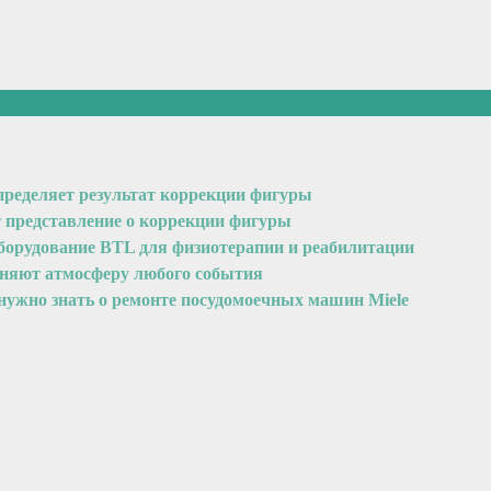
пределяет результат коррекции фигуры
т представление о коррекции фигуры
оборудование BTL для физиотерапии и реабилитации
еняют атмосферу любого события
 нужно знать о ремонте посудомоечных машин Miele