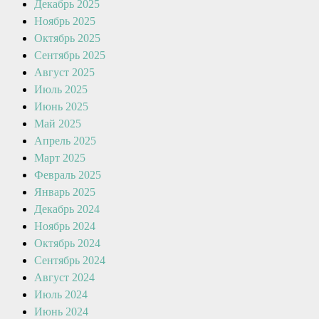
Декабрь 2025
Ноябрь 2025
Октябрь 2025
Сентябрь 2025
Август 2025
Июль 2025
Июнь 2025
Май 2025
Апрель 2025
Март 2025
Февраль 2025
Январь 2025
Декабрь 2024
Ноябрь 2024
Октябрь 2024
Сентябрь 2024
Август 2024
Июль 2024
Июнь 2024