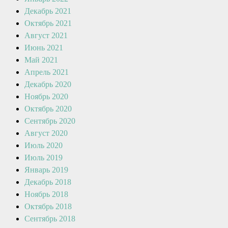
Декабрь 2021
Октябрь 2021
Август 2021
Июнь 2021
Май 2021
Апрель 2021
Декабрь 2020
Ноябрь 2020
Октябрь 2020
Сентябрь 2020
Август 2020
Июль 2020
Июль 2019
Январь 2019
Декабрь 2018
Ноябрь 2018
Октябрь 2018
Сентябрь 2018