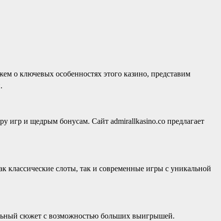
жем о ключевых особенностях этого казино, представим
.
у игр и щедрым бонусам. Сайт admirallkasino.co предлагает
ак классические слоты, так и современные игры с уникальной
ельный сюжет с возможностью больших выигрышей.