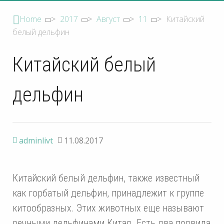
Home
>
2017
>
Август
>
11
>
Китайский
белый дельфин
Китайский белый
дельфин
adminlivt
11.08.2017
Китайский белый дельфин, также известный
как горбатый дельфин, принадлежит к группе
китообразных. Этих животных еще называют
речными дельфинами Китая. Есть два подвида