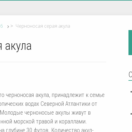
16
>
Черноносая серая акула
 акула
то черноносая акула, принадлежит к семье
опических водах Северной Атлантики от
 Молодые черноносые акулы живут в
нной морской травой и кораллами.
на глубине 30 футов. Количество акул-