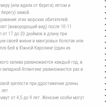
еру (или вдали от берега) летом и
 берегу) зимой.
аривания этих морских обитателей.
улят (живородящий вид) после 10-11
л от 17 до 20 дюймов в длину при
ни своей жизни в мангровых болотах или
ллз-Бей в Южной Каролине (один из
кого залива размножаются каждый год, в
о-западной Атлантике размножаются раз в
овой зрелости при ддостижении длины
 лет.
вут от 4,5 до 9 лет. Женские особи могут