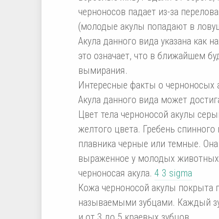
черноносов падает из-за перелова 
(молодые акулы попадают в ловуш
Акула данного вида указана как н
это означает, что в ближайшем б
вымирания.
Интересные факты о черноносых а
Акула данного вида может достигат
Цвет тела черноносой акулы серы
желтого цвета. Гребень спинного 
плавника черные или темные. Она
выраженное у молодых животных)
черноносая акула.
4 3 sigma
Кожа черноносой акулы покрыта
называемыми зубцами. Каждый зу
и от 3 до 5 краевых зубцов.