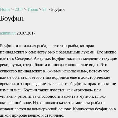
Home
>
2017
>
Июль
>
28
>
Боуфин
Боуфин
adminlivt
28.07.2017
Боуфин, или ильная рыба, — это тип рыбы, которая
принадлежит к семейству рыб с базальными лучами. Его можно
найти в Северной Америке. Боуфин населяет медленно текущие
реки, ручьи, озера, болота и иногда солоноватые воды. Это
существо принадлежит к «живым ископаемым», потому что
вдные обитатели этого типа водились еще в доисторические
времена, и за прошедшие тысячелетия боуфины практически не
изменились. Боуфин также известен как «грязевая» или
«ильная» рыба из-за способности выжить в мутной, плохо
окисленной воде. Из-за плохого качества мяса эта рыба не
отлавливается на коммерческой основе. Количество боуфинов в
дикой природе велико и стабильно.