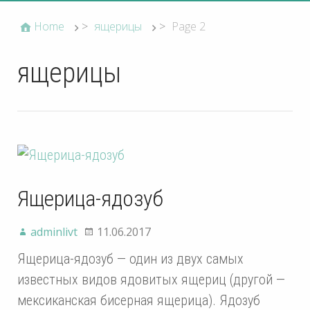
Home
>
ящерицы
>
Page 2
ящерицы
Ящерица-ядозуб
adminlivt
11.06.2017
Ящерица-ядозуб — один из двух самых
известных видов ядовитых ящериц (другой —
мексиканская бисерная ящерица). Ядозуб