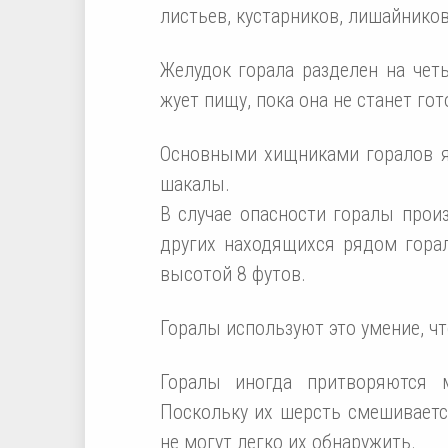
листьев, кустарников, лишайников
Желудок горала разделен на чет
жует пищу, пока она не станет го
Основными хищниками горалов я
шакалы.
В случае опасности горалы прои
других находящихся рядом горал
высотой 8 футов.
Горалы используют это умение, ч
Горалы иногда притворяются 
Поскольку их шерсть смешивает
не могут легко их обнаружить.