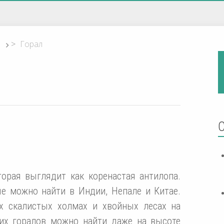
>
Горал
торая выглядит как коренастая антилопа.
ые можно найти в Индии, Непале и Китае.
их скалистых холмах и хвойных лесах на
ких горалов можно найти даже на высоте