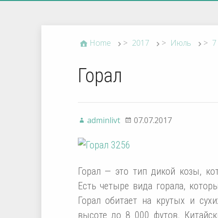
Home
>
2017
>
Июль
>
7
Горал
adminlivt
07.07.2017
Горал — это тип дикой козы, ко
Есть четыре вида горала, котор
Горал обитает на крутых и сух
высоте до 8 000 футов. Китайс