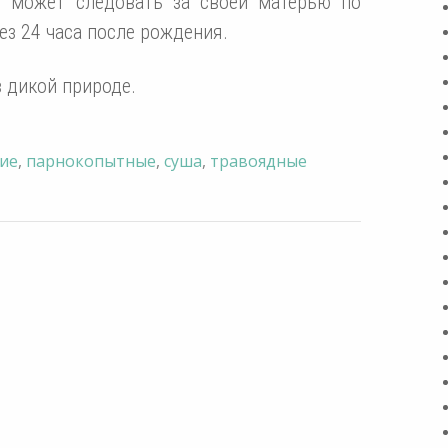
л может следовать за своей матерью по
ез 24 часа после рождения.
в дикой природе.
ие
,
парнокопытные
,
суша
,
травоядные