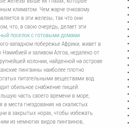
вые железы выше их глазах, которые
нным климатом. Чем жарче очковому
вляется в эти железы, так что они
, что, в свою очередь, делает эти
ный поселок с готовыми домами
юго-западном побережье Африки, живет в
у Намибией и заливом Aлгоа, недалеко от
крупнейшей колонии, найденной на острове
канские пингвины наиболее плотно
богатых питательными веществами вод
ходит обильное снабжение пищей.
ольшую часть своего времени в море,
 в места гнездования на скалистых
дни в закрытых норах, чтобы избежать
ним из немногих видов пингвинов,