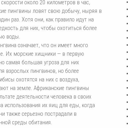
скорости около 20 километров в час,
ские пингвины ловят свою добычу, ныряя в
дин раз. Хотя они, как правило идут на
редкость для них, чтобы охотиться более
ью воды.
гвина означает, что он имеет много
ше. Их морские хищники — в первую
но самая большая угроза для них
ля взрослых пингвинов, но более
ибисы охотятся на них с воздуха,
ают на земле. Африканские пингвины
льтате деятельности человека в своих
за использования их яиц для еды, когда
и также серьезно пострадали в
енной среды обитания.