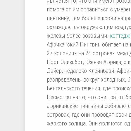
является то, что они имеют розо
помогают им справиться с умере
пингвину, тем больше крови напра
охлаждаются окружающим воздухом
железы более розовыми.
коттедж
Африканский Пингвин обитает на 
27 колониях на 24 островах межд
Порт-Элизабет, Южная Африка, с 
Дайер, недалеко Kлейнбаай. Афри
распределены вокруг холодных, 
Бенгальского течения, где проис
Несмотря на то, что они тратят б
африканские пингвины собираются
островах, где они проводят свои 
жаркого солнца. Они являются од