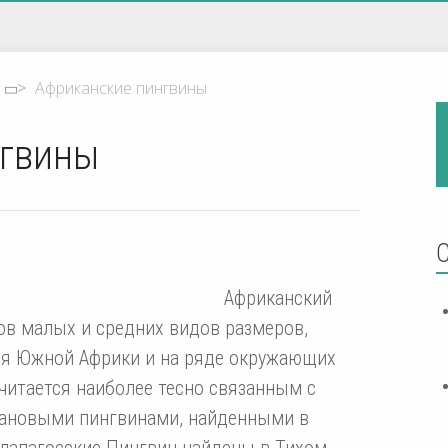
>
Африканские пингвины
нгвины
Африканский
ов малых и средних видов размеров,
я Южной Африки и на ряде окружающих
читается наиболее тесно связанным с
лановыми пингвинами, найденными в
алапагосские Пингвин найдены в Тихом