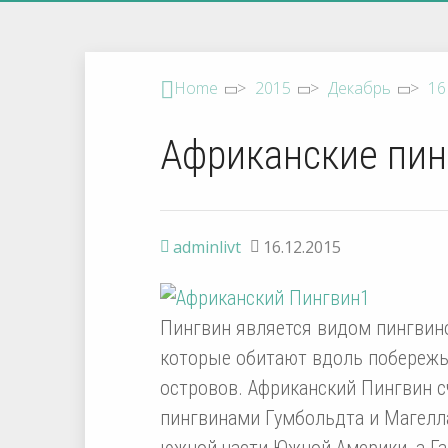
Home
>
2015
>
Декабрь
>
16
Африканские пи
adminlivt
16.12.2015
Пингвин является видом пингвин
которые обитают вдоль побережь
островов. Африканский Пингвин с
пингвинами Гумбольдта и Магел
южной части Южной Америки, а Г