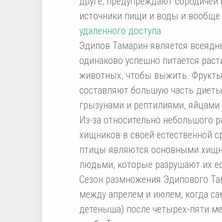
друге, предупреждают сородичей 
источники пищи и воды и вообще
удаленного доступа
Эдипов Тамарин является всеядны
одинаково успешно питается раст
животных, чтобы выжить. Фрукты
составляют большую часть диеты
грызунами и рептилиями, яйцами 
Из-за относительно небольшого р
хищников в своей естественной с
птицы являются основными хищни
людьми, которые разрушают их ес
Сезон размножения Эдипового Там
между апрелем и июлем, когда са
детеныша) после четырех-пяти м