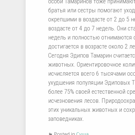
особи Тамаринов тоже принимают 
братья или сестры помогают ухо
окрепшими в воздасте от 2 до 5 н
воздасте от 4 до 7 недель. Они с
недель и полностью отнимаются о
достигается в возрасте около 2 ле
Сегодня Эдипов Тамарин считает
животных. Ориентировочное коли
исчисляется всего 6 тысячами ос
ухудшения популяции Эдиповых Та
более 75% своей естественной сре
исчезновения лесов. Природоохр
этих уникальных животных и сохр
заповедниках.
Posted in
Суша