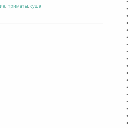
ие
,
приматы
,
суша