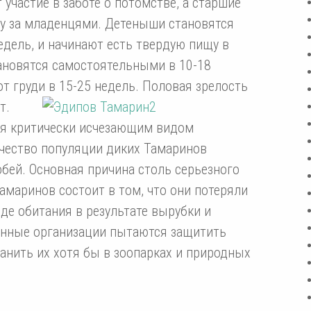
участие в заботе о потомстве, а старшие
ду за младенцями. Детеныши становятся
едель, и начинают есть твердую пищу в
тановятся самостоятельными в 10-18
т груди в 15-25 недель. Половая зрелость
т.
ся критически исчезающим видом
чество популяции диких Тамаринов
обей. Основная причина столь серьезного
маринов состоит в том, что они потеряли
де обитания в результате вырубки и
анные организации пытаются защитить
анить их хотя бы в зоопарках и природных