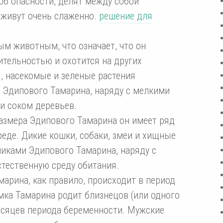
об опасности, делят между собой
 живут очень слаженно.
решение для
м животным, что означает, что он
ительностью и охотится на других
, насекомые и зеленые растения
 Эдипового Тамарина, наряду с мелкими
и соком деревьев.
азмера Эдипового Тамарина он имеет ряд
реде. Дикие кошки, собаки, змеи и хищные
ками Эдипового Тамарина, наряду с
тественную среду обитания.
арина, как правило, происходит в период
мка Тамарина родит близнецов (или одного
есяцев периода беременности. Мужские