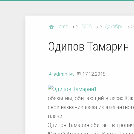
Home
>
2015
>
Декабрь
>
Эдипов Тамарин
adminlivt
17.12.2015
обезьяны, обитающий в лесах Южн
свое название из-за их элегантно
плечи.
Эдипов Тамарин обитает в тропич
Южной Америки — от Коста-Рики д