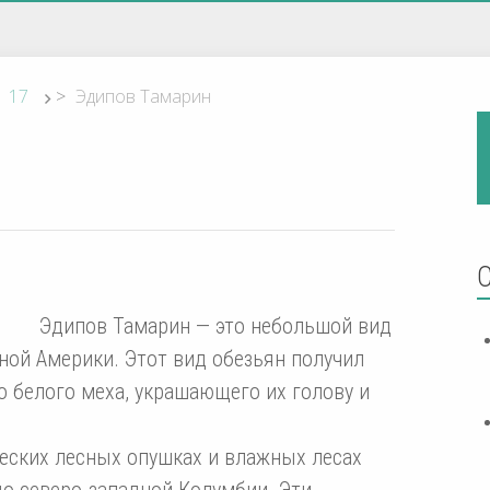
17
>
Эдипов Тамарин
Эдипов Тамарин — это небольшой вид
ой Америки. Этот вид обезьян получил
го белого меха, украшающего их голову и
еских лесных опушках и влажных лесах
о северо-западной Колумбии. Эти