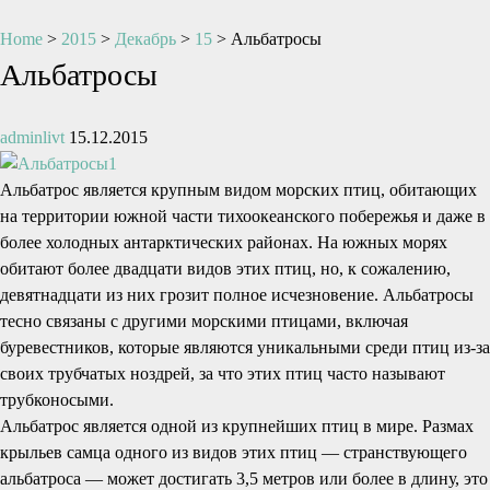
Home
>
2015
>
Декабрь
>
15
>
Альбатросы
Альбатросы
adminlivt
15.12.2015
Альбатрос является крупным видом морских птиц, обитающих
на территории южной части тихоокеанского побережья и даже в
более холодных антарктических районах. На южных морях
обитают более двадцати видов этих птиц, но, к сожалению,
девятнадцати из них грозит полное исчезновение. Альбатросы
тесно связаны с другими морскими птицами, включая
буревестников, которые являются уникальными среди птиц из-за
своих трубчатых ноздрей, за что этих птиц часто называют
трубконосыми.
Альбатрос является одной из крупнейших птиц в мире. Размах
крыльев самца одного из видов этих птиц — странствующего
альбатроса — может достигать 3,5 метров или более в длину, это