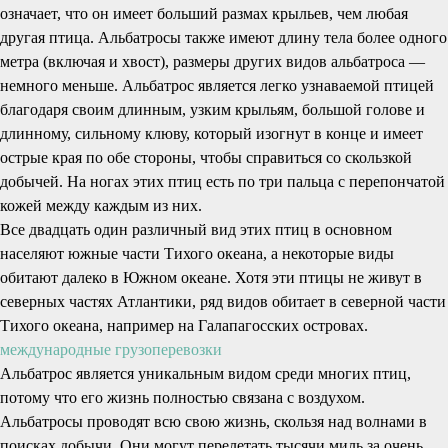
означает, что он имеет больший размах крыльев, чем любая
другая птица. Альбатросы также имеют длину тела более одного
метра (включая и хвост), размеры других видов альбатроса —
немного меньше. Альбатрос является легко узнаваемой птицей
благодаря своим длинным, узким крыльям, большой голове и
длинному, сильному клюву, который изогнут в конце и имеет
острые края по обе стороны, чтобы справиться со скользкой
добычей. На ногах этих птиц есть по три пальца с перепончатой
кожей между каждым из них.
Все двадцать один различный вид этих птиц в основном
населяют южные части Тихого океана, а некоторые виды
обитают далеко в Южном океане. Хотя эти птицы не живут в
северных частях Атлантики, ряд видов обитает в северной части
Тихого океана, например на Галапагосских островах.
международные грузоперевозки
Альбатрос является уникальным видом среди многих птиц,
потому что его жизнь полностью связана с воздухом.
Альбатросы проводят всю свою жизнь, скользя над волнами в
поисках добычи. Они могут перелетать тысячи миль за очень