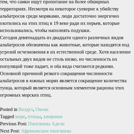
тем, что самки ищут пропитание на более обширных
территориях. Несмотря на некоторое суеверие к убийству
альбатросов среди моряками, люди достаточно энергично
охотились на этих птиц в 19 веке ради их перьев, которые
использовались, чтобы наполнять подушки.
Сегодня девятнадцать из двадцати одного различных видов
альбатросов обозначены как животные, которые находятся под
угрозой исчезновения в их естественной среде. Хотя население
остальных двух видов не столь низко, но численность их
популяций тоже падает, и оба вида считаются редкими.
Основной причиной резкого сокращения численности
альбатросов в южных морях является сокращение количества
тунца, который является основным элементом рациона этих
огромных морских птиц.
Posted in
Воздух
,
Океан
Tagged
море
,
птицы
,
хищники
Previous Post:
Пингвины Адели
Next Post:
Африканские пингвины