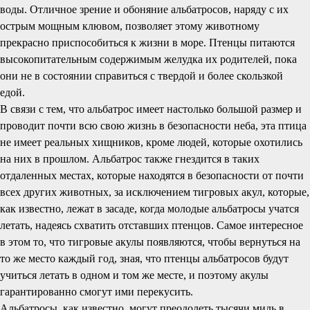
воды. Отличное зрение и обоняние альбатросов, наряду с их
острым мощным клювом, позволяет этому животному
прекрасно приспособиться к жизни в море. Птенцы питаются
высокопитательным содержимым желудка их родителей, пока
они не в состоянии справиться с твердой и более скользкой
едой.
В связи с тем, что альбатрос имеет настолько большой размер и
проводит почти всю свою жизнь в безопасности неба, эта птица
не имеет реальных хищников, кроме людей, которые охотились
на них в прошлом. Альбатрос также гнездится в таких
отдаленных местах, которые находятся в безопасности от почти
всех других животных, за исключением тигровых акул, которые,
как известно, лежат в засаде, когда молодые альбатросы учатся
летать, надеясь схватить отставших птенцов. Самое интересное
в этом то, что тигровые акулы появляются, чтобы вернуться на
то же место каждый год, зная, что птенцы альбатросов будут
учиться летать в одном и том же месте, и поэтому акулы
гарантированно смогут ими перекусить.
Альбатросы, как известно, могут преодолеть тысячи миль в