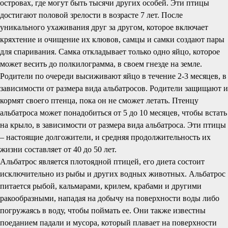
островах, где могут быть тысячи других особей. Эти птицы
достигают половой зрелости в возрасте 7 лет. После
уникального ухаживания друг за другом, которое включает
кряхтение и очищение их клювов, самцы и самки создают пары
для спаривания. Самка откладывает только одно яйцо, которое
может весить до полкилограмма, в своем гнезде на земле.
Родители по очереди высиживают яйцо в течение 2-3 месяцев, в
зависимости от размера вида альбатросов. Родители защищают и
кормят своего птенца, пока он не сможет летать. Птенцу
альбатроса может понадобиться от 5 до 10 месяцев, чтобы встать
на крыло, в зависимости от размера вида альбатроса. Эти птицы
– настоящие долгожители, и средняя продолжительность их
жизни составляет от 40 до 50 лет.
Альбатрос является плотоядной птицей, его диета состоит
исключительно из рыбы и других водных животных. Альбатрос
питается рыбой, кальмарами, крилем, крабами и другими
ракообразными, нападая на добычу на поверхности воды либо
погружаясь в воду, чтобы поймать ее. Они также известны
поеданием падали и мусора, который плавает на поверхности