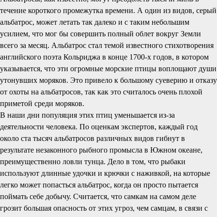
течение короткого промежутка времени. А один из видов, серый
альбатрос, может летать так далеко и с таким небольшим
усилием, что мог бы совершить полный облет вокруг Земли
всего за месяц. Альбатрос стал темой известного стихотворения
английского поэта Кольриджа в конце 1700-х годов, в котором
указывается, что эти огромные морские птицы воплощают души
утонувших моряков. Это привело к большому суеверию и отказу
от охоты на альбатросов, так как это считалось очень плохой
приметой среди моряков.
В наши дни популяция этих птиц уменьшается из-за
деятельности человека. По оценкам экспертов, каждый год
около ста тысяч альбатросов различных видов гибнут в
результате незаконного рыбного промысла в Южном океане,
преимущественно ловли тунца. Дело в том, что рыбаки
используют длинные удочки и крючки с наживкой, на которые
легко может попасться альбатрос, когда он просто пытается
поймать себе добычу. Считается, что самкам на самом деле
грозит большая опасность от этих угроз, чем самцам, в связи с