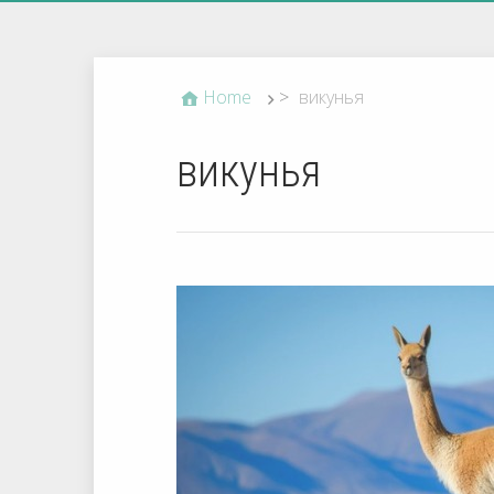
Home
>
викунья
викунья