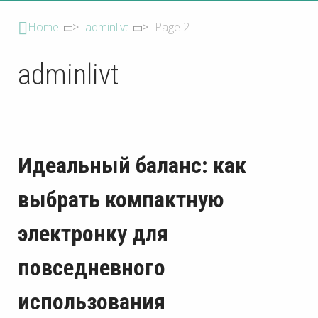
Home
>
adminlivt
>
Page 2
adminlivt
Идеальный баланс: как
выбрать компактную
электронку для
повседневного
использования