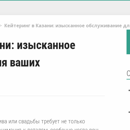
>
Кейтеринг в Казани: изысканное обслуживание д
ани: изысканное
ля ваших
ива или свадьбы требует не только
внимания к деталям, особенно когда речь