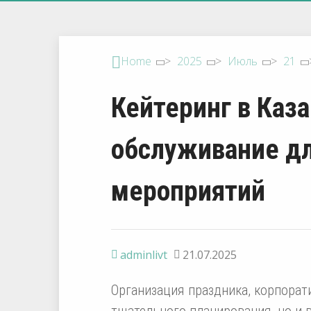
Home
>
2025
>
Июль
>
21
Кейтеринг в Каз
обслуживание д
мероприятий
adminlivt
21.07.2025
Организация праздника, корпорат
тщательного планирования, но и 