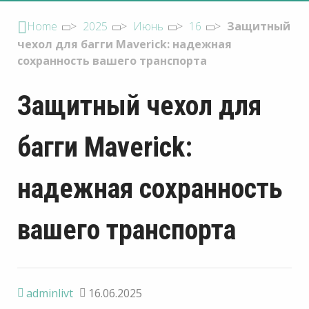
Home
>
2025
>
Июнь
>
16
>
Защитный
чехол для багги Maverick: надежная
сохранность вашего транспорта
Защитный чехол для
багги Maverick:
надежная сохранность
вашего транспорта
adminlivt
16.06.2025