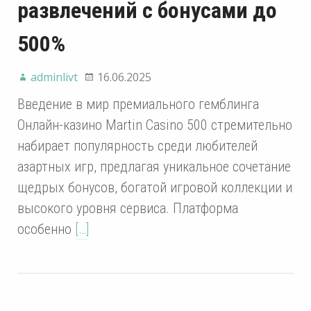
развлечений с бонусами до
500%
adminlivt
16.06.2025
Введение в мир премиального гемблинга
Онлайн-казино Martin Casino 500 стремительно
набирает популярность среди любителей
азартных игр, предлагая уникальное сочетание
щедрых бонусов, богатой игровой коллекции и
высокого уровня сервиса. Платформа
особенно
[…]