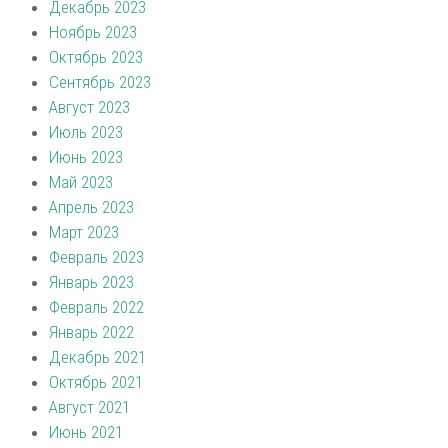
Декабрь 2023
Ноябрь 2023
Октябрь 2023
Сентябрь 2023
Август 2023
Июль 2023
Июнь 2023
Май 2023
Апрель 2023
Март 2023
Февраль 2023
Январь 2023
Февраль 2022
Январь 2022
Декабрь 2021
Октябрь 2021
Август 2021
Июнь 2021