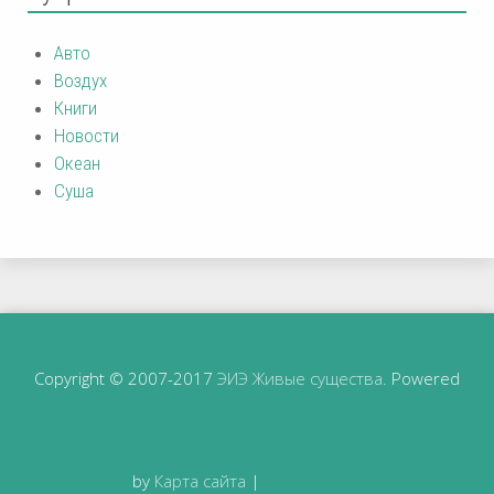
Авто
Воздух
Книги
Новости
Океан
Суша
Copyright © 2007-2017
ЭИЭ Живые существа
. Powered
by
Карта сайта
|