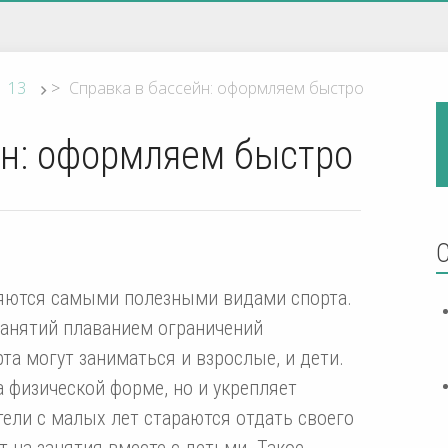
13
>
Справка в бассейн: оформляем быстро
йн: оформляем быстро
ляются самыми полезными видами спорта.
 занятий плаванием ограничений
та могут заниматься и взрослые, и дети.
 физической форме, но и укрепляет
ели с малых лет стараются отдать своего
т на занятия вместе с детьми. Такое