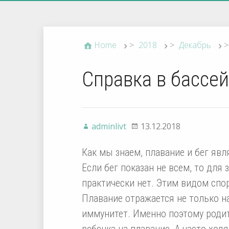
Home
>
2018
>
Декабрь
>
Справка в бассе
adminlivt
13.12.2018
Как мы знаем, плавание и бег яв
Если бег показан не всем, то для
практически нет. Этим видом спор
Плавание отражается не только на
иммунитет. Именно поэтому родит
ребенка на плавание. А часто ходя