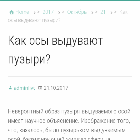
Home
>
2017
>
Октябрь
>
21
>
Как
осы выдувают пузыри?
Как осы выдувают
пузыри?
adminlivt
21.10.2017
Невероятный образ пузыря выдуваемого осой
имеет научное объяснение. Изображение того,
что, казалось, было пузырьком выдуваемым
осой, балансирующей жидкую сферу на