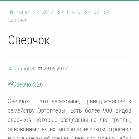
Home
>
2017
>
Июнь
>
29
>
Сверчок
Сверчок
adminlivt
29.06.2017
Сверчок — это насекомое, принадлежащее к
семейству Ортоптеры. Есть более 900 видов
сверчков, которые разделены на две группы,
основанные на их морфологическом строении
и типе среды обитания. Сверчков можно найти