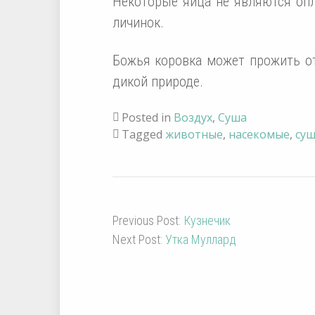
Некоторые яйца не являются оп
личинок.
Божья коровка может прожить от
дикой природе.
Posted in
Воздух
,
Суша
Tagged
животные
,
насекомые
,
суш
Previous Post:
Кузнечик
Next Post:
Утка Муллард