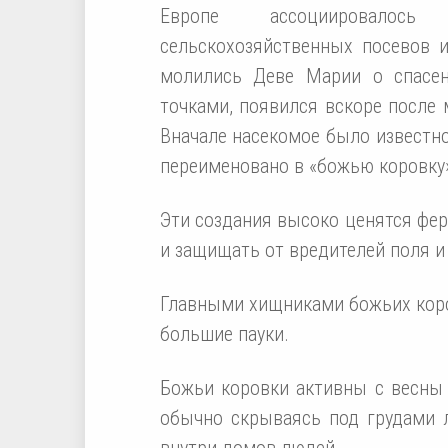
Европе ассоциировалос
сельскохозяйственных посевов и
молились Деве Марии о спасе
точками, появился вскоре после 
Вначале насекомое было известно
переименовано в «божью коровку
Эти создания высоко ценятся фер
и защищать от вредителей поля и
Главными хищниками божьих коро
большие пауки.
Божьи коровки активны с весны 
обычно скрываясь под грудами 
внутри домов людей.