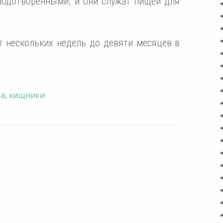
лодотворенными, и они служат пищей для
 нескольких недель до девяти месяцев в
а
,
хищники