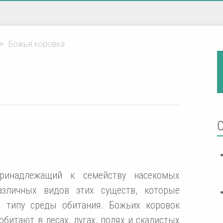
>
Божья коровка
ринадлежащий к семейству насекомых
различных видов этих существ, которые
и типу среды обитания. Божьих коровок
обитают в лесах, лугах, полях и скалистых