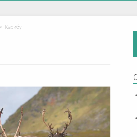
>
Карибу