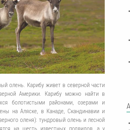
ный олень. Карибу живет в северной части
еверной Америки. Карибу можно найти в
ихся болотистыми районами, озерами и
дены на Аляске, в Канаде, Скандинавии и
еверного оленя): тундровый олень и лесной
ятся на шесть известных подвидов, а у