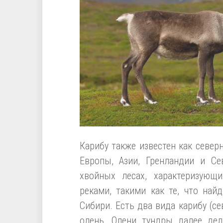
Карибу также известен как север
Европы, Азии, Гренландии и С
хвойных лесах, характеризующ
реками, такими как те, что най
Сибири. Есть два вида карибу (с
олень. Олени тундры далее дел