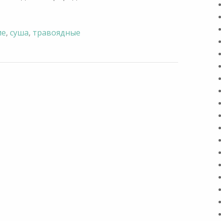
ие
,
суша
,
травоядные