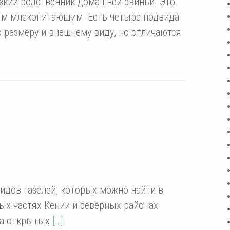
изкий родственник домашней свиньи. Это
ым млекопитающим. Есть четыре подвида
о размеру и внешнему виду, но отличаются
видов газелей, которых можно найти в
ных частях Кении и северных районах
на открытых
[…]