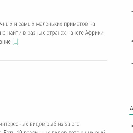
ычных и самых маленьких приматов на
но найти в разных странах на юге Африки.
вание
[…]
нтересных видов рыб из-за его
у. Есть 40 различных видов летающих рыб,