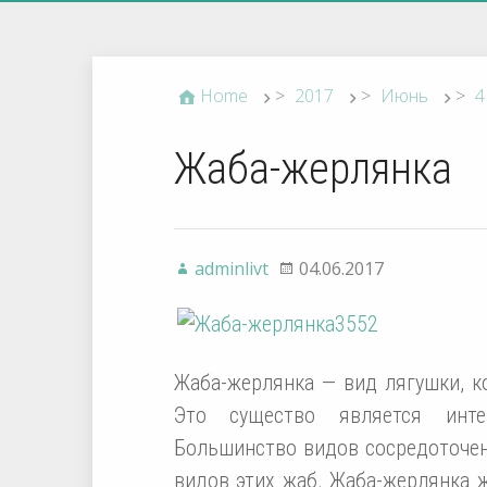
Home
>
2017
>
Июнь
>
4
Жаба-жерлянка
adminlivt
04.06.2017
Жаба-жерлянка — вид лягушки, к
Это существо является инте
Большинство видов сосредоточены
видов этих жаб. Жаба-жерлянка 