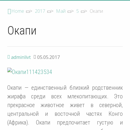
Home
>
2017
>
Май
>
5
>
Окапи
Окапи
adminlivt
05.05.2017
Окапи — единственный близкий родственник
жирафа среди всех млекопитающих. Это
прекрасное животное живет в северной,
центральной и восточной частях Конго
(Африка). Окапи предпочитает густую и