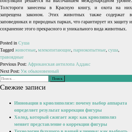
популяции решается на высочайшем международном уровне.
Толстороги занесены в Красную книгу, и охота на них
запрещена законом. Этих животных также содержат в
заповедниках и природных парках, что гарантирует их защиту и
сохранение этого прекрасного и уникального вида животных.
Posted in
Суша
Tagged
животные
,
млекопитающие
,
парнокопытные
,
суша
,
травоядные
Previous Post:
Африканская антилопа Аддакс
Next Post:
Уж обыкновенный
Свежие записи
Инновации в криолиполизе: почему выбор аппарата
определяет результат коррекции фигуры
Холод, который сжигает жир: как криолиполиз
меняет представление о коррекции фигуры
Технологии будущего в вашей клинике: как выбрать