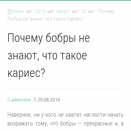
Home
>
2016
>
Август
>
20
>
Почему
бобры не знают, что такое кариес?
Почему бобры не
знают, что такое
кариес?
adminlivt
20.08.2016
Наверное, ни у кого не хватит наглости начать
возражать тому, что бобры — прекрасные и, в