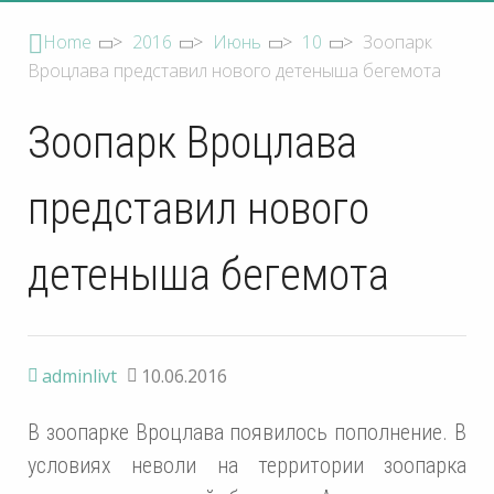
Home
>
2016
>
Июнь
>
10
>
Зоопарк
Вроцлава представил нового детеныша бегемота
Зоопарк Вроцлава
представил нового
детеныша бегемота
adminlivt
10.06.2016
В зоопарке Вроцлава появилось пополнение. В
условиях неволи на территории зоопарка