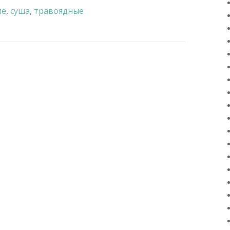
ие
,
суша
,
травоядные