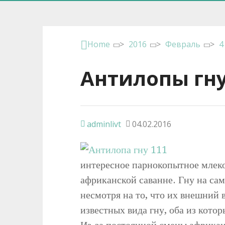
Home
>
2016
>
Февраль
>
4
Антилопы гн
adminlivt
04.02.2016
интересное парнокопытное млеко
африканской саванне. Гну на сам
несмотря на то, что их внешний 
известных вида гну, оба из кото
Из-за постоянной смены африкан