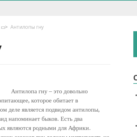
>
Антилопы гну
у
Антилопа гну – это довольно
питающее, которое обитает в
ом деле является подвидом антилопы,
вид напоминает быков. Есть два
рых являются родными для Африки.
ских сезонов гну должны мигрировать на