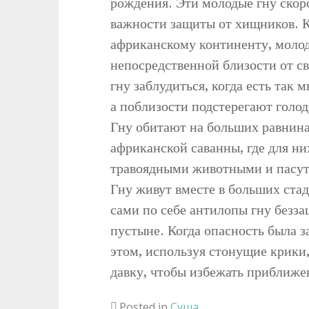
рождения. Эти молодые гну скоро
важности защиты от хищников. К
африканскому континенту, молодо
непосредственной близости от св
гну заблудиться, когда есть так
а поблизости подстерегают голо
Гну обитают на больших равнин
африканской саванны, где для ни
травоядными животными и пасутся
Гну живут вместе в больших стада
сами по себе антилопы гну безз
пустыне. Когда опасность была з
этом, используя стонущие крики,
давку, чтобы избежать приближен
Posted in
Суша