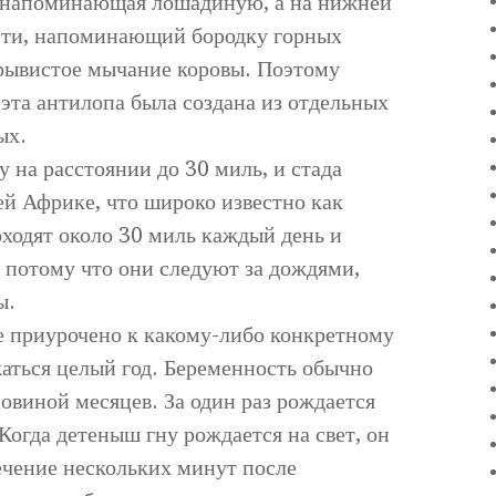
а, напоминающая лошадиную, а на нижней
сти, напоминающий бородку горных
трывистое мычание коровы. Поэтому
 эта антилопа была создана из отдельных
ых.
у на расстоянии до 30 миль, и стада
ей Африке, что широко известно как
оходят около 30 миль каждый день и
 потому что они следуют за дождями,
ы.
 приурочено к какому-либо конкретному
жаться целый год. Беременность обычно
ловиной месяцев. За один раз рождается
Когда детеныш гну рождается на свет, он
течение нескольких минут после