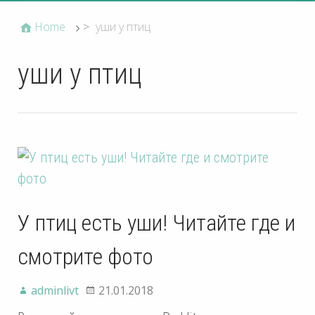
Home
>
уши у птиц
уши у птиц
У птиц есть уши! Читайте где и
смотрите фото
adminlivt
21.01.2018