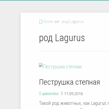
Home
>
род Lagurus
род Lagurus
Пеструшка степная
adminlivt
11.09.2016
Такой род животных, как Lagurus