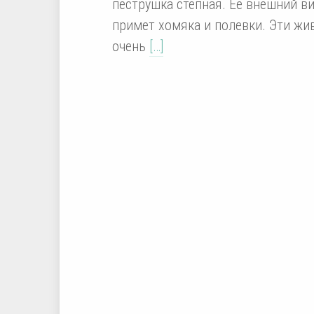
пеструшка степная. Её внешний в
примет хомяка и полевки. Эти жи
очень
[…]