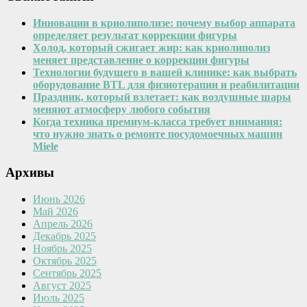
Инновации в криолиполизе: почему выбор аппарата
определяет результат коррекции фигуры
Холод, который сжигает жир: как криолиполиз
меняет представление о коррекции фигуры
Технологии будущего в вашей клинике: как выбрать
оборудование BTL для физиотерапии и реабилитации
Праздник, который взлетает: как воздушные шары
меняют атмосферу любого события
Когда техника премиум-класса требует внимания:
что нужно знать о ремонте посудомоечных машин
Miele
Архивы
Июнь 2026
Май 2026
Апрель 2026
Декабрь 2025
Ноябрь 2025
Октябрь 2025
Сентябрь 2025
Август 2025
Июль 2025