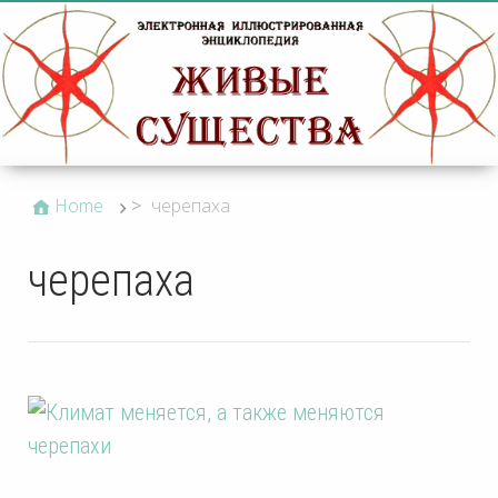
Home
>
черепаха
черепаха