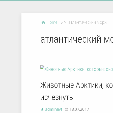
Home
>
атлантический морж
атлантический м
Животные Арктики, ко
исчезнуть
adminlivt
18.07.2017