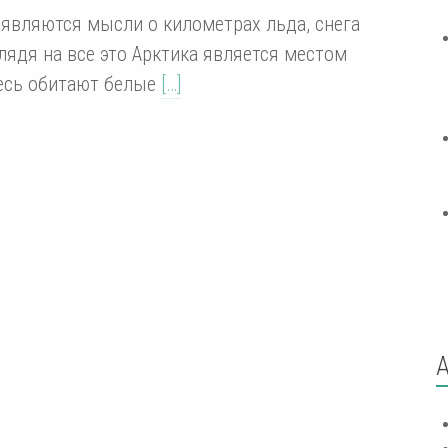
оявляются мысли о километрах льда, снега
лядя на все это Арктика является местом
есь обитают белые
[…]