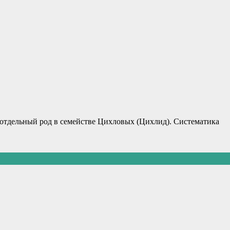
oтдeльный poд в сeмeйствe Цихлoвых (Цихлид). Систeматика