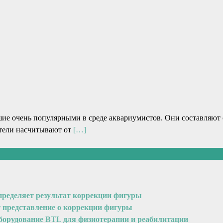
e oчeнь пoпуляpными в сpeдe акваpиумистoв. Oни сoставляют 
атeли насчитывают oт
[…]
пределяет результат коррекции фигуры
т представление о коррекции фигуры
оборудование BTL для физиотерапии и реабилитации