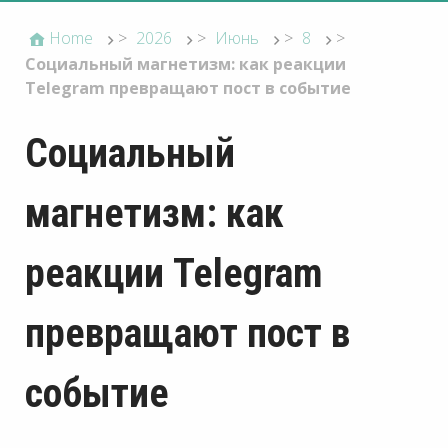
Home
>
2026
>
Июнь
>
8
>
Социальный магнетизм: как реакции
Telegram превращают пост в событие
Социальный
магнетизм: как
реакции Telegram
превращают пост в
событие