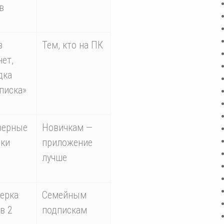
в
з
Тем, кто на ПК
нет,
дка
писка»
зерные
Новичкам —
ки
приложение
лучше
ерка
Семейным
в 2
подпискам