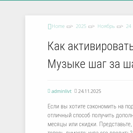
Home
>
2025
>
Ноябрь
>
24
Как активировать
Музыке шаг за ш
adminlivt
24.11.2025
Если вы хотите сэкономить на по
отличный способ получить дополн
месяцы или скидки. Представьте,
теперь думаете: куда его вводить?