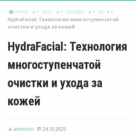
Home
>
2025
>
Октябрь
>
24
>
HydraFacial: Технология многоступенчатой
очистки и ухода за кожей
HydraFacial: Технология
многоступенчатой
очистки и ухода за
кожей
adminlivt
24.10.2025