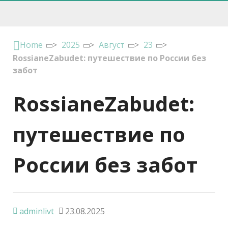
Home
>
2025
>
Август
>
23
>
RossianeZabudet: путешествие по России без
забот
RossianeZabudet:
путешествие по
России без забот
adminlivt
23.08.2025