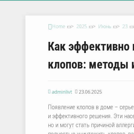
Home
>
2025
>
Июнь
>
23
Как эффективно 
клопов: методы 
adminlivt
23.06.2025
Появление клопов в доме – серье
и эффективного решения. Эти на
но и могут стать причиной аллер
полностью уничтожить клопов, ва