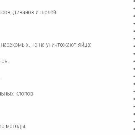
сов, диванов и щелей.
насекомых, но не уничтожают яйца:
пов.
.
льных клопов.
е методы: