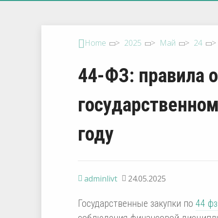
Home
>
2025
>
Май
>
24
>
44-ФЗ: правила 
государственном
году
adminlivt
24.05.2025
Государственные закупки по
44 фз
соблюдения финансовой дисципли