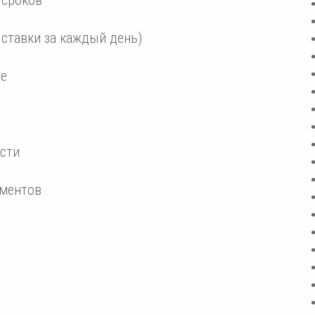
 ставки за каждый день)
ие
сти
ументов