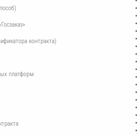
пособ)
«Госзаказ»
тификатора контракта)
а
ных платформ
и
нтракта