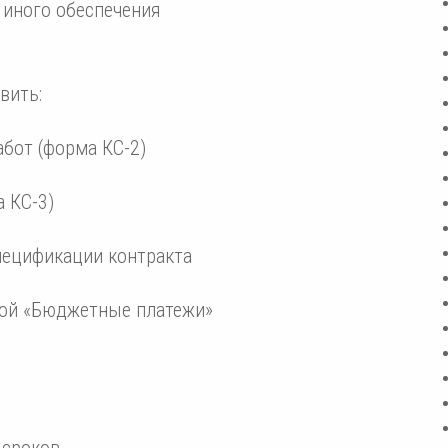
 иного обеспечения
вить:
бот (форма КС-2)
 КС-3)
ецификации контракта
кой «Бюджетные платежи»
 сроков