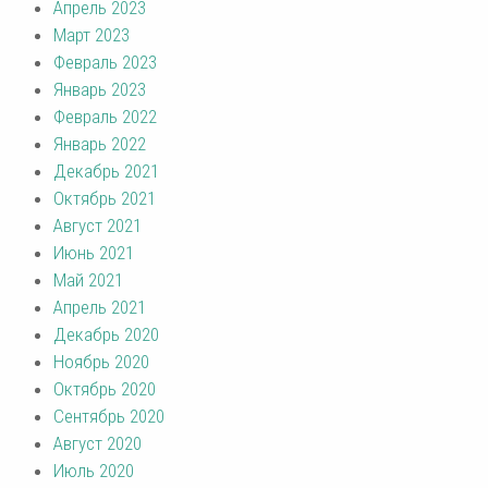
Апрель 2023
Март 2023
Февраль 2023
Январь 2023
Февраль 2022
Январь 2022
Декабрь 2021
Октябрь 2021
Август 2021
Июнь 2021
Май 2021
Апрель 2021
Декабрь 2020
Ноябрь 2020
Октябрь 2020
Сентябрь 2020
Август 2020
Июль 2020