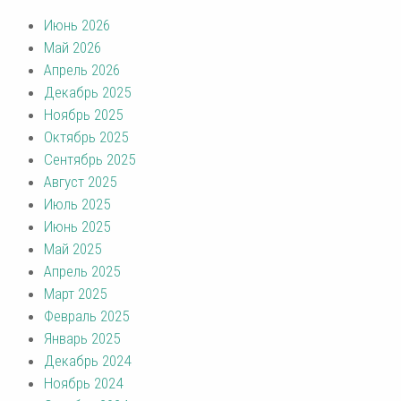
Июнь 2026
Май 2026
Апрель 2026
Декабрь 2025
Ноябрь 2025
Октябрь 2025
Сентябрь 2025
Август 2025
Июль 2025
Июнь 2025
Май 2025
Апрель 2025
Март 2025
Февраль 2025
Январь 2025
Декабрь 2024
Ноябрь 2024