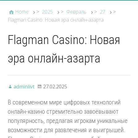
Home
>
2025
>
Февраль
>
27
>
Flagman Casino: Новая эра онлайн-азарта
Flagman Casino: Новая
эра онлайн-азарта
adminlivt
27.02.2025
В современном мире цифровых технологий
онлайн-казино стремительно завоёвывают
популярность, предлагая игрокам уникальные
возможности для развлечения и выигрышей.