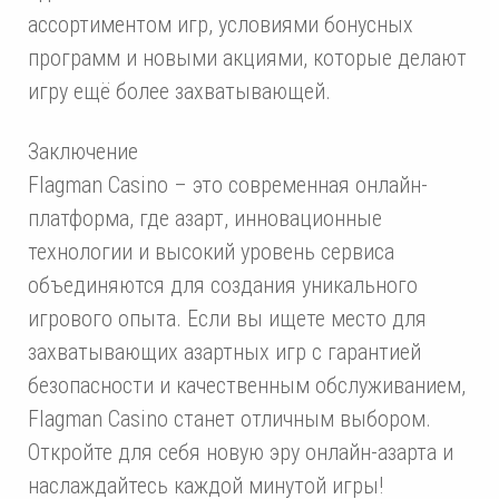
ассортиментом игр, условиями бонусных
программ и новыми акциями, которые делают
игру ещё более захватывающей.
Заключение
Flagman Casino – это современная онлайн-
платформа, где азарт, инновационные
технологии и высокий уровень сервиса
объединяются для создания уникального
игрового опыта. Если вы ищете место для
захватывающих азартных игр с гарантией
безопасности и качественным обслуживанием,
Flagman Casino станет отличным выбором.
Откройте для себя новую эру онлайн-азарта и
наслаждайтесь каждой минутой игры!