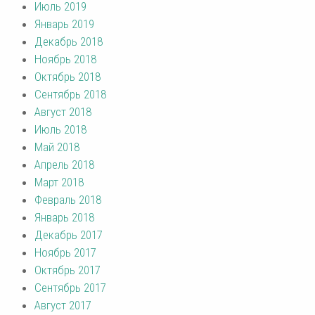
Июль 2019
Январь 2019
Декабрь 2018
Ноябрь 2018
Октябрь 2018
Сентябрь 2018
Август 2018
Июль 2018
Май 2018
Апрель 2018
Март 2018
Февраль 2018
Январь 2018
Декабрь 2017
Ноябрь 2017
Октябрь 2017
Сентябрь 2017
Август 2017