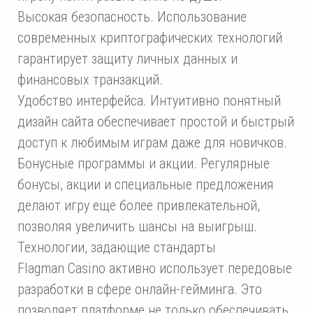
Высокая безопасность. Использование
современных криптографических технологий
гарантирует защиту личных данных и
финансовых транзакций.
Удобство интерфейса. Интуитивно понятный
дизайн сайта обеспечивает простой и быстрый
доступ к любимым играм даже для новичков.
Бонусные программы и акции. Регулярные
бонусы, акции и специальные предложения
делают игру еще более привлекательной,
позволяя увеличить шансы на выигрыш.
Технологии, задающие стандарты
Flagman Casino активно использует передовые
разработки в сфере онлайн-гейминга. Это
позволяет платформе не только обеспечивать