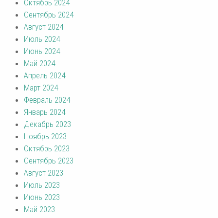
Октябрь 2024
Сентябрь 2024
Август 2024
Июль 2024
Июнь 2024
Май 2024
Апрель 2024
Март 2024
Февраль 2024
Январь 2024
Декабрь 2023
Ноябрь 2023
Октябрь 2023
Сентябрь 2023
Август 2023
Июль 2023
Июнь 2023
Май 2023