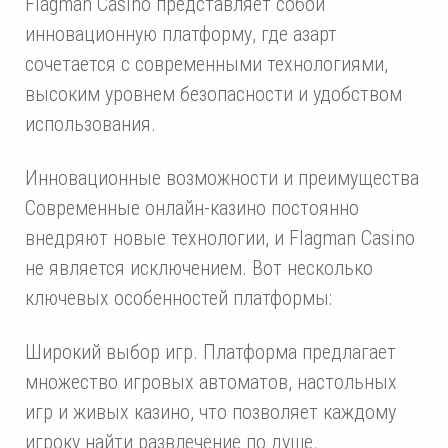
Flagman Casino представляет собой
инновационную платформу, где азарт
сочетается с современными технологиями,
высоким уровнем безопасности и удобством
использования.
Инновационные возможности и преимущества
Современные онлайн-казино постоянно
внедряют новые технологии, и Flagman Casino
не является исключением. Вот несколько
ключевых особенностей платформы:
Широкий выбор игр. Платформа предлагает
множество игровых автоматов, настольных
игр и живых казино, что позволяет каждому
игроку найти развлечение по душе.