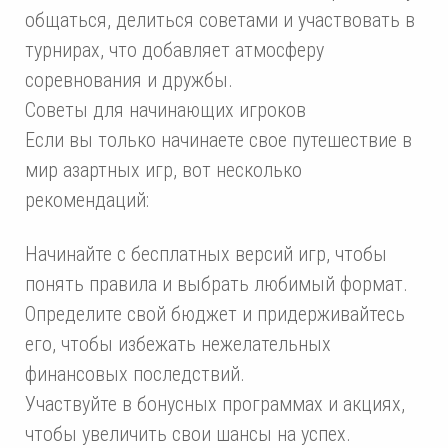
общаться, делиться советами и участвовать в
турнирах, что добавляет атмосферу
соревнования и дружбы.
Советы для начинающих игроков
Если вы только начинаете свое путешествие в
мир азартных игр, вот несколько
рекомендаций:
Начинайте с бесплатных версий игр, чтобы
понять правила и выбрать любимый формат.
Определите свой бюджет и придерживайтесь
его, чтобы избежать нежелательных
финансовых последствий.
Участвуйте в бонусных программах и акциях,
чтобы увеличить свои шансы на успех.