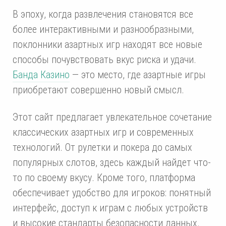
В эпоху, когда развлечения становятся все
более интерактивными и разнообразными,
поклонники азартных игр находят все новые
способы почувствовать вкус риска и удачи.
Банда Казино
— это место, где азартные игры
приобретают совершенно новый смысл.
Этот сайт предлагает увлекательное сочетание
классических азартных игр и современных
технологий. От рулетки и покера до самых
популярных слотов, здесь каждый найдет что-
то по своему вкусу. Кроме того, платформа
обеспечивает удобство для игроков: понятный
интерфейс, доступ к играм с любых устройств
и высокие стандарты безопасности данных.