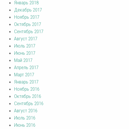
Январь 2018
Декабрь 2017
Ноябрь 2017
Октябрь 2017
Сентябрь 2017
Август 2017
Июль 2017
Июнь 2017
Май 2017
Апрель 2017
Март 2017
Январь 2017
Ноябрь 2016
Октябрь 2016
Сентябрь 2016
Август 2016
Июль 2016
Июнь 2016