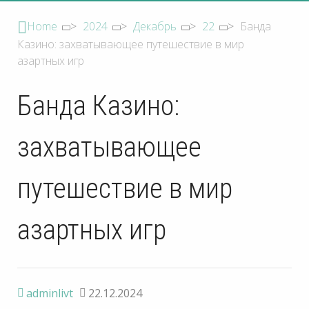
Home
>
2024
>
Декабрь
>
22
>
Банда
Казино: захватывающее путешествие в мир
азартных игр
Банда Казино:
захватывающее
путешествие в мир
азартных игр
adminlivt
22.12.2024