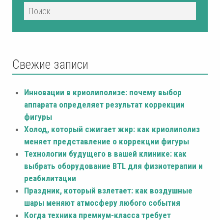
Свежие записи
Инновации в криолиполизе: почему выбор
аппарата определяет результат коррекции
фигуры
Холод, который сжигает жир: как криолиполиз
меняет представление о коррекции фигуры
Технологии будущего в вашей клинике: как
выбрать оборудование BTL для физиотерапии и
реабилитации
Праздник, который взлетает: как воздушные
шары меняют атмосферу любого события
Когда техника премиум-класса требует