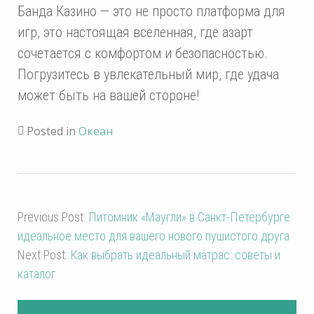
Банда Казино — это не просто платформа для
игр, это настоящая вселенная, где азарт
сочетается с комфортом и безопасностью.
Погрузитесь в увлекательный мир, где удача
может быть на вашей стороне!
Posted in
Океан
Previous Post:
Питомник «Маугли» в Санкт-Петербурге:
идеальное место для вашего нового пушистого друга
Next Post:
Как выбрать идеальный матрас: советы и
каталог