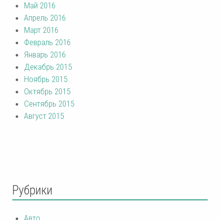
Май 2016
Апрель 2016
Март 2016
Февраль 2016
Январь 2016
Декабрь 2015
Ноябрь 2015
Октябрь 2015
Сентябрь 2015
Август 2015
Рубрики
Авто