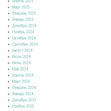
Апрель 2025
Март 2025
Февраль 2025
Январь 2025
Декабрь 2024
Ноябрь 2024
Октябрь 2024
Сентябрь 2024
Август 2024
Июль 2024
Июнь 2024
Май 2024
Апрель 2024
Март 2024
Февраль 2024
Январь 2024
Декабрь 2023
Ноябрь 2023