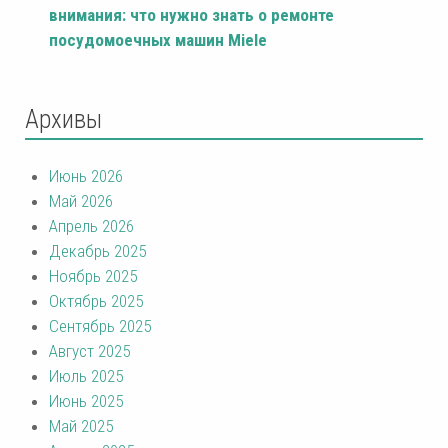
внимания: что нужно знать о ремонте
посудомоечных машин Miele
Архивы
Июнь 2026
Май 2026
Апрель 2026
Декабрь 2025
Ноябрь 2025
Октябрь 2025
Сентябрь 2025
Август 2025
Июль 2025
Июнь 2025
Май 2025