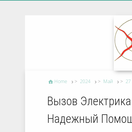
Home
>
2024
>
Май
>
27
Вызов Электрика
Надежный Помо