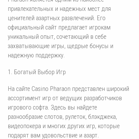
привлекательных и надежных мест для
ценителей азартных развлечений. Его
официальный сайт предлагает игрокам
уникальный опыт, сочетающий в себе
захватывающие игры, щедрые бонусы и
надежную поддержку.
1. Богатый Выбор Игр
На сайте Casino Pharaon представлен широкий
ассортимент игр от ведущих разработчиков
игрового софта. Здесь вы найдете
разнообразие слотов, рулеток, блэкджека,
видеопокера и многих других игр, которые
подарят вам удовольствие и азарт.