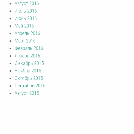
Август 2016
Июль 2016
Июнь 2016
Май 2016
Апрель 2016
Март 2016
Февраль 2016
Январь 2016
Декабрь 2015
Ноябрь 2015
Октябрь 2015
Сентябрь 2015
Август 2015