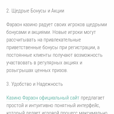
2. Щедрые Бонусы и Акции
Фараон казино радует своих игроков щедрыми
бонусами и акциями. Новые игроки могут
рассчитывать на привлекательные
приветственные бонусы при регистрации, а
постоянные клиенты получают возможность
участвовать в регулярных акциях и
розыгрышах ценных призов.
3. Удобство и Надежность
Казино Фараон официальный сайт
предлагает
простой и интуитивно понятный интерфейс,
который делает игровой процесс максимально