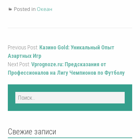
Posted in
Океан
Previous Post:
Казино Gold: Уникальный Опыт
Азартных Игр
Next Post:
Vprognoze.ru: Предсказания от
Профессионалов на Лигу Чемпионов по Футболу
Свежие записи