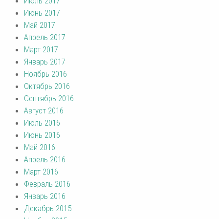
Июль 2017
Июнь 2017
Май 2017
Апрель 2017
Март 2017
Январь 2017
Ноябрь 2016
Октябрь 2016
Сентябрь 2016
Август 2016
Июль 2016
Июнь 2016
Май 2016
Апрель 2016
Март 2016
Февраль 2016
Январь 2016
Декабрь 2015