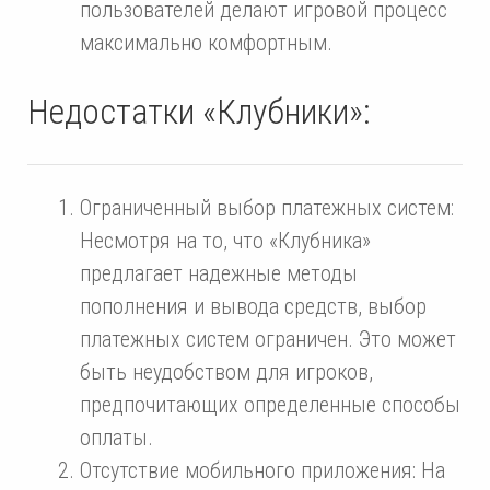
пользователей делают игровой процесс
максимально комфортным.
Недостатки «Клубники»:
Ограниченный выбор платежных систем:
Несмотря на то, что «Клубника»
предлагает надежные методы
пополнения и вывода средств, выбор
платежных систем ограничен. Это может
быть неудобством для игроков,
предпочитающих определенные способы
оплаты.
Отсутствие мобильного приложения: На